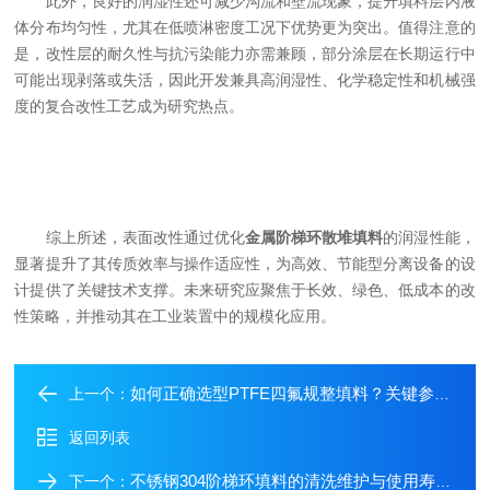
此外，良好的润湿性还可减少沟流和壁流现象，提升填料层内液
体分布均匀性，尤其在低喷淋密度工况下优势更为突出。值得注意的
是，改性层的耐久性与抗污染能力亦需兼顾，部分涂层在长期运行中
可能出现剥落或失活，因此开发兼具高润湿性、化学稳定性和机械强
度的复合改性工艺成为研究热点。
综上所述，表面改性通过优化
金属阶梯环散堆填料
的润湿性能，
显著提升了其传质效率与操作适应性，为高效、节能型分离设备的设
计提供了关键技术支撑。未来研究应聚焦于长效、绿色、低成本的改
性策略，并推动其在工业装置中的规模化应用。
如何正确选型PTFE四氟规整填料？关键参数全解析
上一个：
返回列表
不锈钢304阶梯环填料的清洗维护与使用寿命延长策略
下一个：