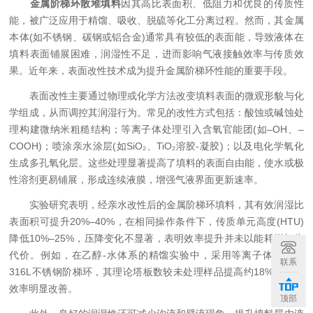
金属阶梯环散堆填料
因其高比表面积、低阻力和优良的传质性
能，被广泛应用于精馏、吸收、脱硫等化工分离过程。然而，其金属
本体(如不锈钢、碳钢或铝合金)通常具有较低的表面能，导致液体在
填料表面铺展困难，润湿性不足，进而影响气液接触效率与传质效
果。近年来，表面改性技术成为提升金属阶梯环性能的重要手段。
表面改性主要通过物理或化学方法改变填料表面的微观形貌与化
学组成，从而调控其润湿行为。常见的改性方式包括：酸蚀或碱蚀处
理构建微纳米粗糙结构；等离子体处理引入含氧官能团(如–OH、–
COOH)；喷涂亲水涂层(如SiO₂、TiO₂溶胶-凝胶)；以及电化学氧化
生成多孔氧化层。这些处理显著提高了填料的表面自由能，使水或极
性溶剂更易铺展，形成连续液膜，增强气液界面更新速率。
实验研究表明，经亲水改性后的金属阶梯环填料，其有效润湿比
表面积可提升20%–40%，在相同操作条件下，传质单元高度(HTU)
降低10%–25%，压降变化不显著，表明效率提升并未以能耗增加为
代价。例如，在乙醇-水体系的精馏实验中，采用等离子体处理的
联系
316L不锈钢阶梯环，其理论塔板数较未处理样品提高约18%，分离
效率明显改善。
顶部