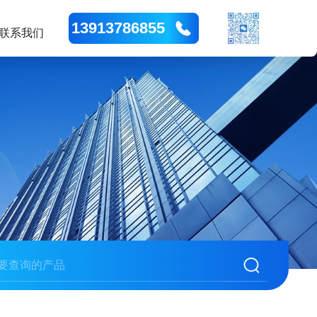
13913786855
联系我们