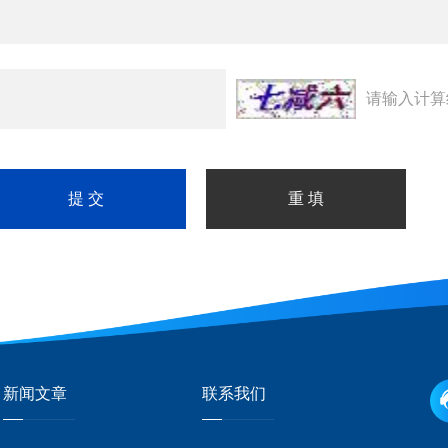
请输入计算
新闻文章
联系我们