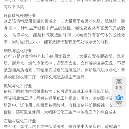
有以下几类：
环保废气处理行业
这是该填料应用普遍的领域之一，大量用于各类净化塔、洗涤塔、除
臭塔中，针对生产过程中产生的酸性、碱性及各类有害废气完成吸
收、洗涤净化，能延长气液接触时间，大幅提升有害气体的脱除效
率，同时运行阻力小，能有效降低整套废气处理系统的能耗。
钢铁与焦化行业
该行业是这类填料的核心使用场景之一，大量布置在脱硫塔、洗苯
塔、脱苯塔、煤气净化塔中，适配高含尘、含焦油的复杂工况，不易
被固相杂质堵塞，可稳定完成烟气脱硫脱硝、焦炉煤气脱水净化、苯
类物质回收等工序，保障长周期连续生产运行。
氯碱与化工行业
联系
依托不同材质的强耐腐特性，它可适配氯碱工业中湿氯干燥、氯气处
理等强腐蚀工况，同时在通用化工的提馏、吸收、溶剂回收等工序的
顶部
塔器中广泛使用，能耐受各类酸碱、有机溶剂的长期侵蚀，安装维护
便捷，还可重复使用，大幅降低化工生产中传质工序的综合成本。
石油与煤化工行业
在石化、煤化工的各类中低温洗涤、吸收塔中大量应用，适配油气、