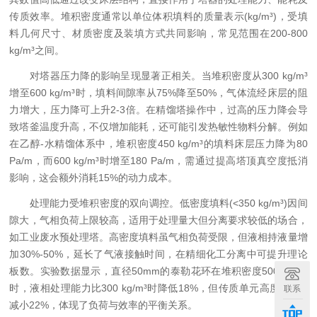
传质效率。堆积密度通常以单位体积填料的质量表示(kg/m³)，受填
料几何尺寸、材质密度及装填方式共同影响，常见范围在200-800
kg/m³之间。​
对塔器压力降的影响呈现显著正相关。当堆积密度从300 kg/m³
增至600 kg/m³时，填料间隙率从75%降至50%，气体流经床层的阻
力增大，压力降可上升2-3倍。在精馏塔操作中，过高的压力降会导
致塔釜温度升高，不仅增加能耗，还可能引发热敏性物料分解。例如
在乙醇-水精馏体系中，堆积密度450 kg/m³的填料床层压力降为80
Pa/m，而600 kg/m³时增至180 Pa/m，需通过提高塔顶真空度抵消
影响，这会额外消耗15%的动力成本。​
处理能力受堆积密度的双向调控。低密度填料(<350 kg/m³)因间
隙大，气相负荷上限较高，适用于处理量大但分离要求较低的场合，
如工业废水预处理塔。高密度填料虽气相负荷受限，但液相持液量增
加30%-50%，延长了气液接触时间，在精细化工分离中可提升理论
板数。实验数据显示，直径50mm的泰勒花环在堆积密度500 kg/m³
时，液相处理能力比300 kg/m³时降低18%，但传质单元高度(HTU)
联系
减小22%，体现了负荷与效率的平衡关系。​