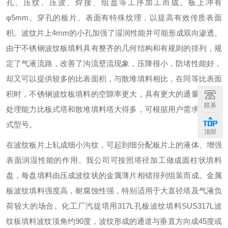
孔、压纹、压波、焊接、组盘等工序加工而成。板上冲有
φ5mm。穿孔的板片、表面有特殊纹理，以提高有效传质表面
积。波纹片上4mm的小孔加强了湿润性能并可能形成双向渗透。
由于不锈钢波纹板填料具有整齐的几何结构和有规则的排列，规
定了气液流路，改善了沟流壁流现象，压降很小，防堵性能好，
却又可以提供较多的比表面积，与散堆填料相比，在同等比表面
积时，不锈钢波纹板填料的空隙率更大，具有更大的通量，综合
联系
处理能力比板式塔和散堆填料塔大得多，可根据用户需求选择各
式型号。
顶部
在波纹板片上轧成细小沟纹，可起到细分配板片上的液体、增强
表面润湿性能的作用。我公司可按照塔径加工做成圆柱状填料
盘，每盘填料由压成波纹状的金属薄片相错排列组装而成。金属
板波纹填料强度高，耐腐蚀性强，特别适用于大直径塔及气液负
荷较大的场合。
化工厂汽提塔用317L孔板波纹填料SUS317L波
纹板填料
波纹顶角约90度，波纹形成的通道与垂直方向成45度或