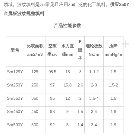
领域。波纹填料是zui常见且应用zui广泛的化工填料。
供应250Y
金属板波纹规整填料
产品性能参数
+
F
比表面积
空隙
水力直
理论板数
压降
型号
因
a
m2/m3
率
ε
%
径
mm
No/m
mmHg/m
子
Sm125Y
125
98.5
18
3
1-1.2
1.5
Sm250Y
250
97
15.8
2.6
2-3
1.5-2
Sm350Y
350
95
12
2
3.5-4
1.5
Sm450Y
450
93
9
1.5
3-4
1.8
Sm500Y
500
92
8
1.4
3-4
1.9