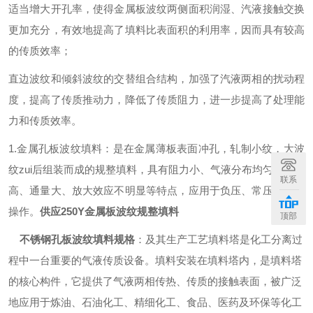
适当增大开孔率，使得金属板波纹两侧面积润湿、汽液接触交换
更加充分，有效地提高了填料比表面积的利用率，因而具有较高
的传质效率；
直边波纹和倾斜波纹的交替组合结构，加强了汽液两相的扰动程
度，提高了传质推动力，降低了传质阻力，进一步提高了处理能
力和传质效率。
1.金属孔板波纹填料：是在金属薄板表面冲孔，轧制小纹，大波
纹zui后组装而成的规整填料，具有阻力小、气液分布均匀、效率
联系
高、通量大、放大效应不明显等特点，应用于负压、常压和加压
操作。
供应250Y金属板波纹规整填料
顶部
不锈钢孔板波纹填料规格
：
及其生产工艺填料塔是化工分离过
程中一台重要的气液传质设备。填料安装在填料塔内，是填料塔
的核心构件，它提供了气液两相传热、传质的接触表面，被广泛
地应用于炼油、石油化工、精细化工、食品、医药及环保等化工