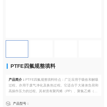
PTFE四氟规整填料
产品简介：
PTFE四氟规整填料特点：广泛应用于吸收和解吸
过程。亦用于废气净化及换热过程。它适合于大液体负荷和
高操作压力的过程。其材质有聚丙烯（PP）、聚氯乙烯（PV
C）、聚偏氟乙烯（PVDF）。聚丙烯可耐温110℃，聚偏氟
乙烯可耐温150℃，并适于易起泡沫的物等比数列。
产品型号：