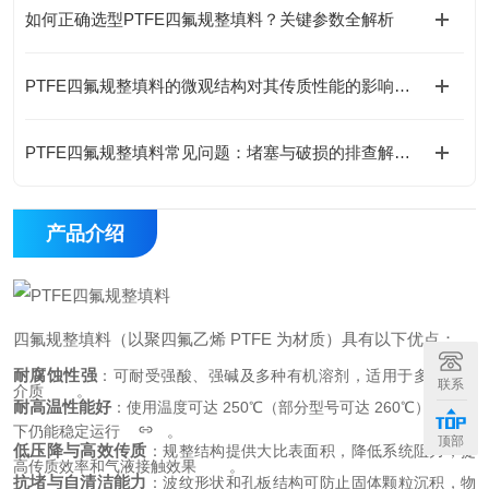
如何正确选型PTFE四氟规整填料？关键参数全解析
PTFE四氟规整填料的微观结构对其传质性能的影响机制​
PTFE四氟规整填料常见问题：堵塞与破损的排查解决方法
产品介绍
四氟规整填料（以聚四氟乙烯 PTFE 为材质）具有以下优点：
耐腐蚀性强
：可耐受强酸、强碱及多种有机溶剂，适用于多种化学
联系
介质 
。
耐高温性能好
：使用温度可达 250℃（部分型号可达 260℃），高温
下仍能稳定运行 
。
顶部
低压降与高效传质
：规整结构提供大比表面积，降低系统阻力，提
高传质效率和气液接触效果 
。
抗堵与自清洁能力
：波纹形状和孔板结构可防止固体颗粒沉积，物