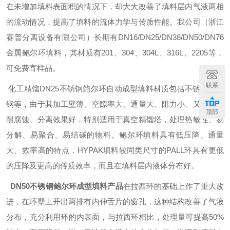
在未增加填料表面积的情况下，却大大改善了填料层内气液两相
的流动情况，提高了填料的流体力学与传质性能。我公司（浙江
赛普分离设备有限公司）长期有DN16/DN25/DN38/DN50/DN76
金属鲍尔环填料，其材质有201、304、304L、316L、2205等，
可免费寄样品。
联系
化工精馏DN25不锈钢鲍尔环自动成型填料
材质包括不锈钢及碳
钢等，由于其加工壁薄、空隙率大、通量大、阻力小、又耐热、
顶部
耐腐蚀、分离效果好，特别适用于真空精馏塔，处理热敏性、易
分解、易聚合、易结碳的物料。鲍尔环填料具有低压降、通量
大、效率高的特点，HYPAK填料较同类尺寸的PALL环具有更低
的压降及更高的传质效率，而且在填料层内液体分布好。
DN50不锈钢鲍尔环成型填料
产品
在拉西环的基础上作了重大改
进，在环壁上开出两排有内伸舌片的窗孔，这种结构改善了气液
分布，充分利用环的内表面，与拉西环相比，处理量可提高50%