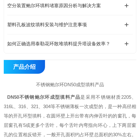
空分装置鲍尔环填料堵塞原因分析与解决方案
塑料孔板波纹填料安装与维护注意事项
如何正确选用泰勒花环散堆填料提升塔设备效率？
产品介绍
不锈钢鲍尔环DN50成型填料产品
DN50不锈钢鲍尔环成型填料
产品
是采用不锈钢材质2205、
316L、316、321、304等不锈钢薄板一次成型的，是一种高径相
等的开孔环型填料，在圆环壁上开出带有内伸舌叶的的窗孔，每
层窗孔有5或更多个舌叶，每个舌叶内弯指向环心，上下两层窗
孔的位置相反错开，一般开孔面积约占环壁总面积的30%左右。