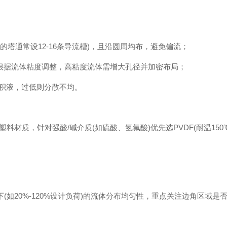
塔通常设12-16条导流槽)，且沿圆周均布，避免偏流；
需根据流体粘度调整，高粘度流体需增大孔径并加密布局；
易积液，过低则分散不均。
塑料材质，针对强酸/碱介质(如硫酸、氢氟酸)优先选PVDF(耐温150℃
如20%-120%设计负荷)的流体分布均匀性，重点关注边角区域是