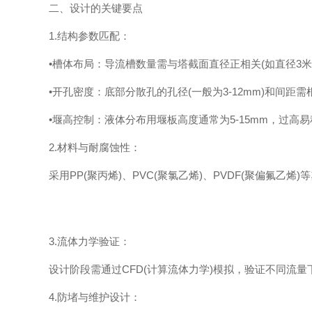
二、设计的关键要点
1.结构参数匹配：
•槽体布局：导流槽数量需与塔截面直径正相关(如直径3米的
•开孔密度：底部分散孔的孔径(一般为3-12mm)和间距
•堰高控制：液体分布用堰板高度通常为5-15mm，过高
2.材料与耐腐蚀性：
采用PP(聚丙烯)、PVC(聚氯乙烯)、PVDF(聚偏氟乙烯)等
3.流体力学验证：
设计阶段需通过CFD(计算流体力学)模拟，验证不同流量下(
4.防堵与维护设计：