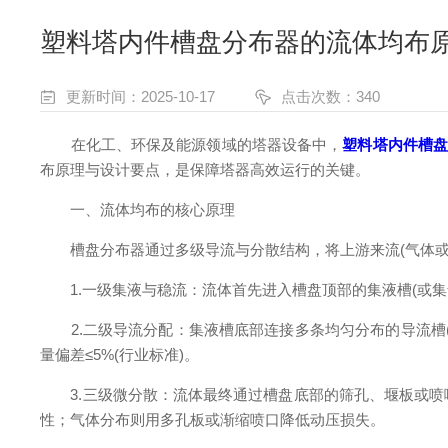
塑料塔内件槽盘分布器的流体均布原
更新时间：2025-10-17
点击次数：340
在化工、环保及能源领域的塔器设备中，
塑料塔内件槽
布原理与设计要点，是保障塔器高效运行的关键。
一、流体均布的核心原理
槽盘分布器通过多级导流与分散结构，将上游来流(气体或
1.一级集液与稳流：流体首先进入槽盘顶部的集液槽(或集
2.二级导流分配：集液槽底部连接多条均匀分布的导流槽(
量偏差≤5%(行业标准)。
3.三级微分散：流体最终通过槽盘底部的筛孔、堰板或喷嘴
性；气体分布则用多孔板或渐缩喷口降低动压损失。