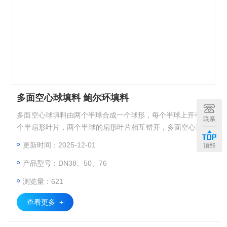
多面空心球填料 鲍尔环填料
多面空心球填料由两个半球合成一个球形，每个半球上开有12
联系
个半扇形叶片，两个半球的扇形叶片相互错开，多面空心球的
中部沿整个周长有一道加固环，在环的上下各有十二片球瓣。
更新时间：2025-12-01
顶部
上下球瓣互相交错，沿中心轴呈放射形布置。
产品型号：DN38、50、76
浏览量：621
查看更多 +