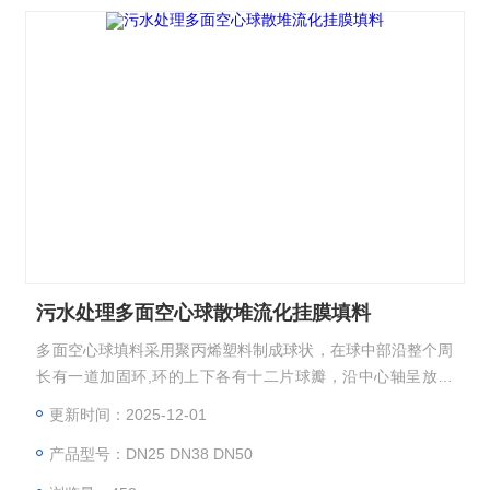
污水处理多面空心球散堆流化挂膜填料
多面空心球填料采用聚丙烯塑料制成球状，在球中部沿整个周
长有一道加固环,环的上下各有十二片球瓣，沿中心轴呈放射
形布置，适用于二氯化碳脱气塔，接触反应塔等装置。污水处
更新时间：2025-12-01
理多面空心球散堆流化挂膜填料
产品型号：DN25 DN38 DN50