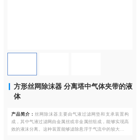
方形丝网除沫器 分离塔中气体夹带的液
体
产品简介：
丝网除沫器主要由气液过滤网垫和支承装置构
成，‌其中气液过滤网由金属丝或非金属丝组成，‌能够实现高
效的液沫分离。‌这种装置能够滤除悬浮于气流中的较大液沫
以及较小和微小液沫，‌有效去除3--5um的雾滴，‌保证传质效