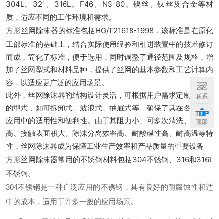
304L、321、316L、F46、NS-80、镍丝、钛丝及合金等材
质，适应不同的工作环境和需求。
丝网除沫器的标准包括HG/T21618-1998，该标准是在原化
方形
工部标准的基础上，结合实际使用经验和引进装置中的技术修订
而成，简化了标准，便于选用，同时调整了通径范围及规格，增
加了丝网型式和材料品种，提供了丝网的基本参数和工艺计算内
容，以适应更广泛的应用场景。
此外，丝网除沫器的结构设计灵活，可根据用户需求定制成不同
联系
的型式，如可拆卸式、波浪式、抽屉式等，确保了其在各种工业
应用中的适用性和便利性。由于其阻力小、可多次清洗、经济性
顶部
高、接触表面积大、除沫分离效率高、耐酸碱性高、耐高温等特
性，丝网除沫器成为保障工业生产效率和产品质量的重要设备
丝网除沫器常用的不锈钢材料包括304不锈钢、316和316L
方形
不锈钢。
304不锈钢是一种广泛应用的不锈钢，具有良好的耐腐蚀性和适
中的成本，适用于许多一般的应用场景。