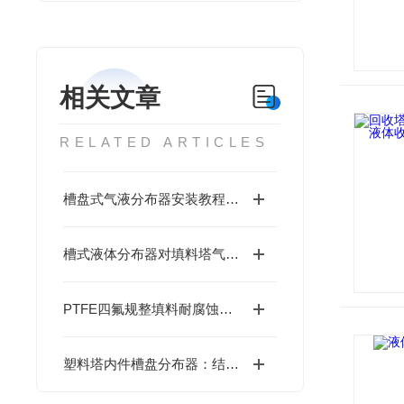
相关文章
RELATED ARTICLES
槽盘式气液分布器安装教程：塔内定位、密封处理的关键步骤
槽式液体分布器对填料塔气液分布均匀性的影响
PTFE四氟规整填料耐腐蚀性机理及长期使用稳定性分析
塑料塔内件槽盘分布器：结构创新与性能优势全解析