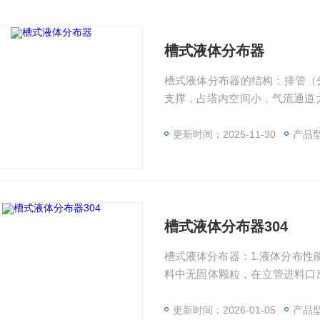
槽式液体分布器
槽式液体分布器的结构：排管（
支撑，占塔内空间小，气流通道大
降增加，导致雾沫和飞溅的产生
更新时间：2025-11-30
产品
槽式液体分布器304
槽式液体分布器：1.液体分布性
料中无固体颗粒，在立管进料口应
高操作弹性的场合，可采用双排
更新时间：2026-01-05
产品