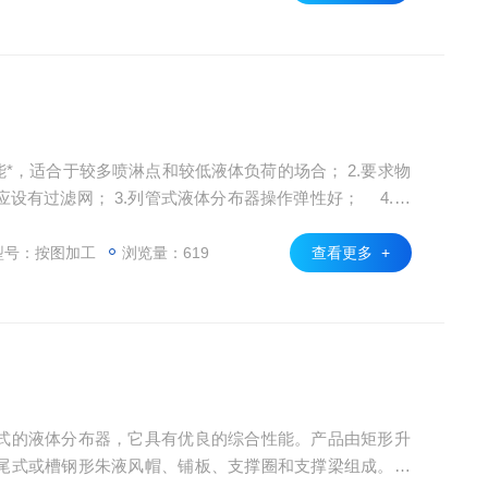
能*，适合于较多喷淋点和较低液体负荷的场合； 2.要求物
设有过滤网； 3.列管式液体分布器操作弹性好； 4.在
管式液体分布器； 5.适合大、中、小型塔中采用。
型号：按图加工
浏览量：619
查看更多 +
式的液体分布器，它具有优良的综合性能。产品由矩形升
尾式或槽钢形朱液风帽、铺板、支撑圈和支撑梁组成。可