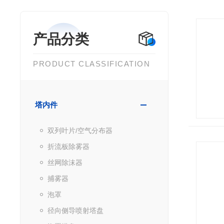
产品分类
PRODUCT CLASSIFICATION
塔内件
双列叶片/空气分布器
折流板除雾器
丝网除沫器
捕雾器
泡罩
径向侧导喷射塔盘