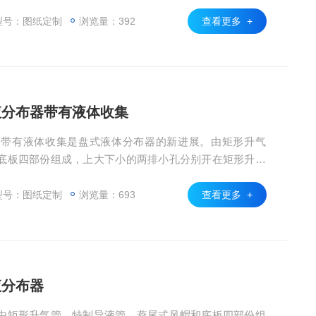
型号：图纸定制
浏览量：392
查看更多 +
液分布器带有液体收集
器带有液体收集是盘式液体分布器的新进展。由矩形升气
底板四部份组成，上大下小的两排小孔分别开在矩形升气
小孔被特制的导液管，靠特制导液管将液体导入低速区。
型号：图纸定制
浏览量：693
查看更多 +
液分布器
由矩形升气管、特制导液管、燕尾式风帽和底板四部份组