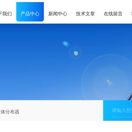
于我们
产品中心
新闻中心
技术文章
在线留言
液体分布器