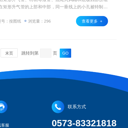
在矩形升气管的上部和中部，同一垂线上的小孔被特制的
入低速区。
型号：按图纸
浏览量：296
查看更多 +
跳转到第
页
末页
联系方式
0573-83321818
线客服