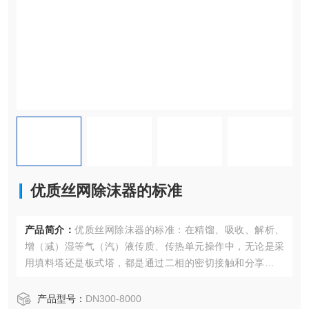
优质丝网除沫器的标准
产品简介：
优质丝网除沫器的标准：在精馏、吸收、解析、
增（减）湿等气（汽）液传质、传热单元操作中，无论是采
用填料塔还是板式塔，都是通过二相的密切接触和分享以促
进相同组分的传递，达到液体或气体提纯、增（减）湿等目
的。在这些过程离开填料层或塔板的气相中，必夹带一定数
产品型号：
DN300-8000