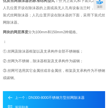
优质丝网除沫器的标准
结构型式：
分为上装式和下装式
2种。当
顶部
人孔位置开设在除沫器的上面或虽无人孔有设备法兰时，选用上
装式丝网除沫器；人孔位置开设在除沫器的下面，采用下装式丝
网除沫器。
网块的网层厚度
分为
100mm和150mm2种规格。
：
①
.丝网及除沫器框架以及支承构件全部不锈钢板；
②
.丝网为不锈钢，除沫器框架及支承构件为碳钢；
③
.丝网可选用其它金属丝或非金属丝，框架及支承构件为不锈钢
或碳钢。
DN300-8000不锈钢方型丝网除沫器
上一个：
返回列表