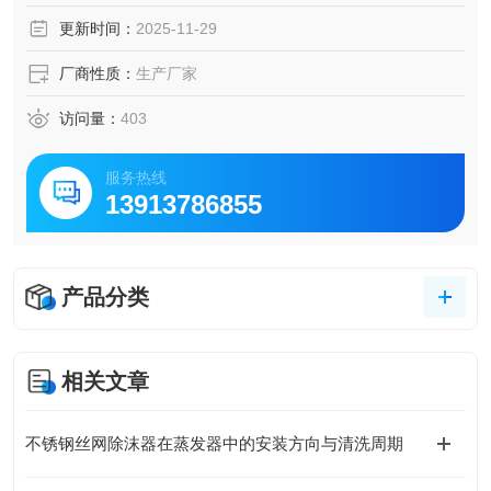
量、大小不等的液滴或液沫：在随后的冷却、冷藏过程中，
更新时间：
2025-11-29
还会形成悬浮于气相的微小粒子；当所处理的物系比较复杂
时，组分间的气相化学反应亦可能生成更小的微粒。
厂商性质：
生产厂家
访问量：
403
服务热线
13913786855
产品分类
相关文章
不锈钢丝网除沫器在蒸发器中的安装方向与清洗周期