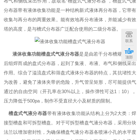
布气和侧线采出作用，故取名
“槽盘式气液分布器"，槽盘式气液
分布器带有液体收集功能是一种结构新式液体再分布器，它带有
收集与再分布的两重效果。能有效地再分布液体，并能减少有效
塔的高度，是与槽式分布器广泛配合使用的二级分布器。
联系
液体收集功能槽盘式气液分布器
是是由若干分布槽规格排列
顶部
后组焊而成的盘式分布器，起到了集液、布液、布气和侧线采出
作用。综合了溢流盘式和筛盘式液体分布器的特点，其抗堵性大
为改善，避免了液体夹带的危险，升气管呈矩形，尽可能提供气
通过的自由空间（开孔率在
30%以上，操作弹性可达1：10），
压力降低于500pa，制作不受直径大小及材质的限制。
槽盘式气液分布器
带有液体收集功能从结构上分为
2大类：焊
接型槽盘和可拆型槽盘。对于可拆型槽盘气液分布器，采用分块
法兰以增加密封性，为确保槽盘气液分布器各喷淋小孔的水平度