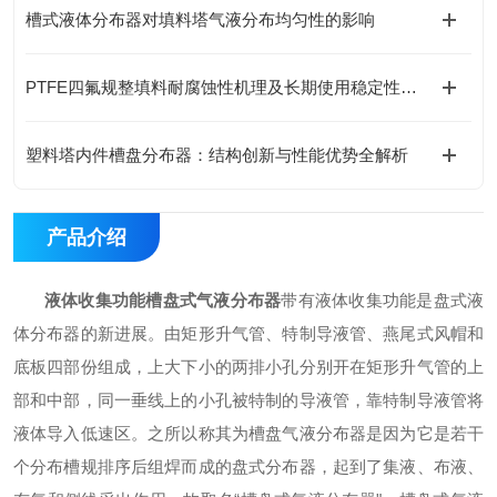
槽式液体分布器对填料塔气液分布均匀性的影响
PTFE四氟规整填料耐腐蚀性机理及长期使用稳定性分析
塑料塔内件槽盘分布器：结构创新与性能优势全解析
产品介绍
液体收集功能槽盘式气液分布器
带
有液体收集功能是盘式液
体分布器的新进展。由矩形升气管、特制导液管、燕尾式风帽和
底板四部份组成，上大下小的两排小孔分别开在矩形升气管的上
部和中部，同一垂线上的小孔被特制的导液管，靠特制导液管将
液体导入低速区。之所以称其为槽盘气液分布器是因为它是若干
个分布槽规排序后组焊而成的盘式分布器，起到了集液、布液、