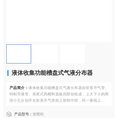
液体收集功能槽盘式气液分布器
产品简介：
液体收集功能槽盘式气液分布器由矩形升气管、
特制导液管、燕尾式风帽和底板四部份组成，上大下小的两
排小孔分别开在矩形升气管的上部和中部，同一垂线上的小
孔被特制的导液管，靠特制导液管将液体导入低速区。
产品型号：
按图纸