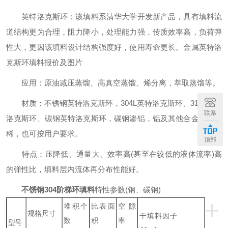
英特洛克斯环：该填料系清华大学开发新产品，具有填料流
道结构更为合理，阻力降小，处理能力强，传质效率高，负荷弹
性大，更因该填料设计结构强度好，使用寿命更长。金属英特洛
克斯环填料报价及图片
应用：原油减压蒸馏、高真空蒸馏、烯分离，萃取蒸馏等。
材质：不锈钢英特洛克斯环，304L英特洛克斯环、316L英特
联系
洛克斯环、碳钢英特洛克斯环，碳钢渗铝，铝及其他合金，聚丙
稀，也可按用户要求。
顶部
特点：压降低、通量大、效率高(甚至在较低的液体流率)高
的弹性比，填料层内流体再分布性能好。
不锈钢304阶梯环填料
特性参数(钢、碳钢)
+
堆积个
比表面
空隙
规格尺寸
干填料因子
数
积
率
型号