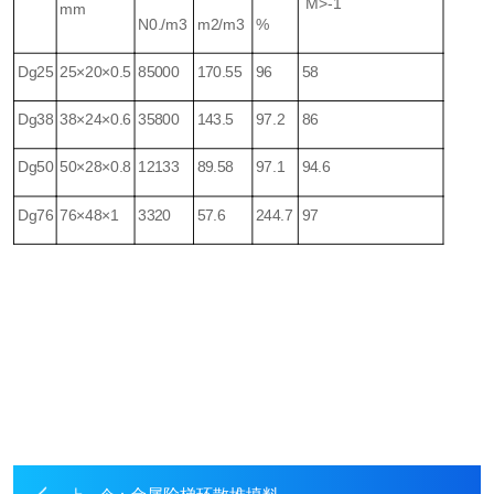
M>-1
mm
N0./m3
m2/m3
%
Dg25
25×20×0.5
85000
170.55
96
58
Dg38
38×24×0.6
35800
143.5
97.2
86
Dg50
50×28×0.8
12133
89.58
97.1
94.6
Dg76
76×48×1
3320
57.6
244.7
97