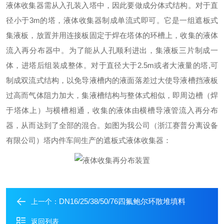
液体收集器需从入孔装入塔中，因此要做成分体式结构。对于直
径小于
3m
的塔，液体收集器制成单流式即可。它是一组遮板式
集液板，放置并用连接板固定于焊在塔体的环槽上，收集的液体
流入再分布器中。为了能从人孔顺利进出，集液板三片制成一
体，进塔后组装成整体。对于直径大于
2.5m
或者大液量的塔
,
可
制成双流式结构，以免导液槽内的液面落差过大使导液槽挡液板
过高而气体阻力加大，集液槽结构与整体式相似，即周边槽（焊
于塔体上）与横槽相通，收集的液体由横槽导液管流入再分布
器，从而达到了全部的混合。如图为我公司（浙江赛普分离设备
有限公司）塔内件车间生产的遮板式液体收集器：
DN16/25/38/50/76四氟鲍尔环散堆填料
上一个：
返回列表