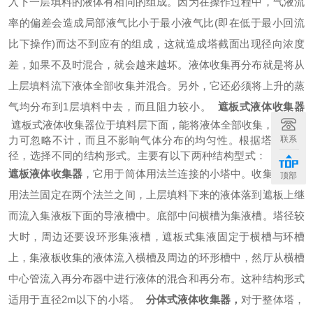
入下一层填料的液体有相同的组成。因为在操作过程中，气液流
率的偏差会造成局部液气比小于最小液气比
(
即在低于最小回流
比下操作
)
而达不到应有的组成，这就造成塔截面出现径向浓度
差，如果不及时混合，就会越来越坏。液体收集再分布就是将从
上层填料流下液体全部收集并混合。另外，它还必须将上升的蒸
气均分布到
1
层填料中去，而且阻力较小。
遮板式液体收集器
遮板式液体收集器位于填料层下面，能将液体全部收集，它的阻
联系
力可忽略不计，而且不影响气体分布的均匀性。根据塔型和塔
径，选择不同的结构形式。主要有以下两种结构型式：
整体式
遮板液体收集器
，它用于筒体用法兰连接的小塔中。收集器上缘
顶部
用法兰固定在两个法兰之间，上层填料下来的液体落到遮板上继
而流入集液板下面的导液槽中。底部中问横槽为集液槽。塔径较
大时，周边还要设环形集液槽，遮板式集液固定于横槽与环槽
上，集液板收集的液体流入横槽及周边的环形槽中，然厅从横槽
中心管流入再分布器中进行液体的混合和再分布。这种结构形式
适用于直径
2m
以下的小塔。
分体式液体收集器，
对于整体塔，