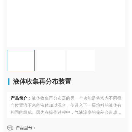
液体收集再分布装置
产品简介：
液体收集再分布器的另一个功能是将塔内不同径
向位置流下来的液体加以混合，使进入下一层填料的液体有
相同的组成。因为在操作过程中，气液流率的偏差会造成局
部液气比小于最小液气比(即在低于最小回流比下操作)而达不
到应有的组成，这就造成塔截面出现径向浓度差，如果不及
产品型号：