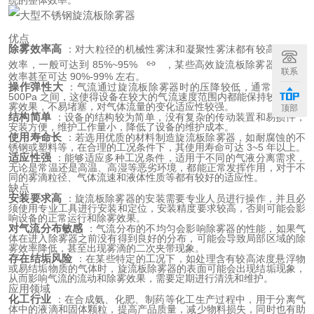
统的整体效率。
优点
除雾效率高
 ：对大粒径的机械性雾沫和凝聚性雾沫都有较高的分离
效率，一般可达到 85%~95%
，某些高效旋流板除雾器的除雾
联系
效率甚至可达 90%-99% 左右。
操作弹性大
 ：气流通过旋流板除雾器时的压降较低，通常在 200-
500Pa 之间，这使得设备在较大的气流速度范围内都能保持较好的除
雾效果，不易堵塞，对气体流量的变化适应性较强。
顶部
结构简单
 ：设备的结构较为简单，没有复杂的传动装置和易损件，
安装方便，维护工作量小，降低了设备的维护成本。
使用寿命长
 ：若选用优质的材料制造旋流板除雾器，如耐腐蚀的不
锈钢或塑料等，在合理的工况条件下，其使用寿命可达 3~5 年以上。
适应性强
 ：能够适应多种工况条件，适用于不同的气液分离需求，
无论是常温还是高温、高湿等恶劣环境，都能正常发挥作用，对于不
同的雾滴粒径、气体流速和液体性质等都有较好的适应性。
缺点
安装要求高
 ：旋流板除雾器的安装需要专业人员进行操作，并且必
须使用专业工具进行安装和定位，安装精度要求较高，否则可能会影
响设备的正常运行和除雾效果。
对气流分布敏感
 ：气流分布的不均匀会影响除雾器的性能，如果气
体在进入除雾器之前没有得到良好的分布，可能会导致局部区域的除
雾效率降低，甚至出现雾滴的二次夹带现象。
存在结垢风险
 ：在某些特定的工况下，如处理含有较高浓度悬浮物
或易结垢物质的气体时，旋流板除雾器的表面可能会出现结垢现象，
从而影响气流的流动和除雾效果，需要定期进行清洗和维护。
应用领域
化工行业
 ：在合成氨、化肥、制药等化工生产过程中，用于分离气
体中的液滴和固体颗粒，提高产品质量，减少物料损失，同时也有助