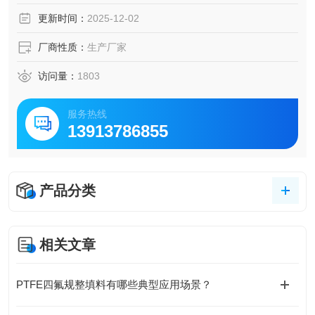
片流动，形成旋转气流。
更新时间：
2025-12-02
在离心力的作用下，雾滴被甩向旋流板的外缘，即筒体的内
壁，并在重力的作用下沿着筒壁流下，最终被收集并排出，
厂商性质：
生产厂家
而净化后的气体则从除雾器的顶部排出。
访问量：
1803
服务热线
13913786855
产品分类
相关文章
PTFE四氟规整填料有哪些典型应用场景？