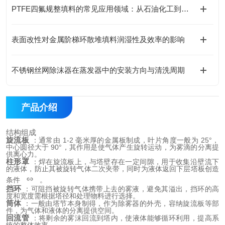
PTFE四氟规整填料的常见应用领域：从石油化工到食品医药的广泛覆盖
表面改性对金属阶梯环散堆填料润湿性及效率的影响
不锈钢丝网除沫器在蒸发器中的安装方向与清洗周期
产品介绍
结构组成
旋流板
 ：通常由 1-2 毫米厚的金属板制成，叶片角度一般为 25°，
中心圆径大于 90°，其作用是使气体产生旋转运动，为雾滴的分离提
供离心力。
柱形罩
 ：焊在旋流板上，与塔壁存在一定间隙，用于收集沿壁流下
的液体，防止其被旋转气体二次夹带，同时为液体返回下层塔板创造
条件
。
挡环
 ：可阻挡被旋转气体携带上去的雾液，避免其溢出，挡环的高
度和宽度需根据塔径和处理物料进行选择。
筒体
 ：一般由塔节本身制得，作为除雾器的外壳，容纳旋流板等部
件，为气体和液体的分离提供空间。
回流管
 ：将剩余的雾沫回流到塔内，使液体能够循环利用，提高系