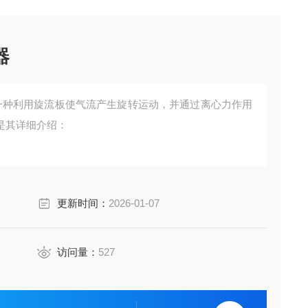
器
是一种利用旋流板使气流产生旋转运动，并通过离心力作用
是其详细介绍：
沿着旋流板的导向叶片流动，形成旋转气流。
的外缘，即筒体的内壁，并在重力的作用下沿着筒壁流
更新时间：
2026-01-07
体则从除雾器的顶部排出。
访问量：
527