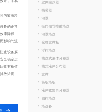
雾效果，不易
丝网除沫器
捕雾器
同的雾滴粒
泡罩
径向侧导喷射塔盘
响设备的正常
雾效率降低，
泡罩塔盘
从而影响气流
驼峰支撑板
浮阀塔盘
于防止设备腐
槽盘式液体分布器
的安全稳定运
槽式液体分布器
可回收有价值
的排放浓度，
支撑
筛板塔板
液体收集再分布器
固阀塔盘
塔设备
料