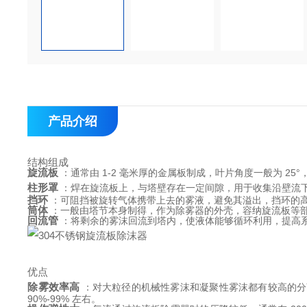
产品介绍
结构组成
旋流板
 ：通常由 1-2 毫米厚的金属板制成，叶片角度一般为 2
柱形罩
 ：焊在旋流板上，与塔壁存在一定间隙，用于收集沿壁流
挡环
 ：可阻挡被旋转气体携带上去的雾液，避免其溢出，挡环的
筒体
 ：一般由塔节本身制得，作为除雾器的外壳，容纳旋流板等
回流管
 ：将剩余的雾沫回流到塔内，使液体能够循环利用，提高
优点
除雾效率高
 ：对大粒径的机械性雾沫和凝聚性雾沫都有较高的分离
90%-99% 左右。