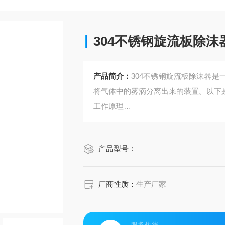
304不锈钢旋流板除沫
产品简介：
304不锈钢旋流板除沫器
将气体中的雾滴分离出来的装置。以下
工作原理
含有雾滴的气体进入旋流板除雾器后，
在离心力的作用下，雾滴被甩向旋流板
产品型号：
下，最终被收集并排出，而净化后的气
厂商性质：
生产厂家