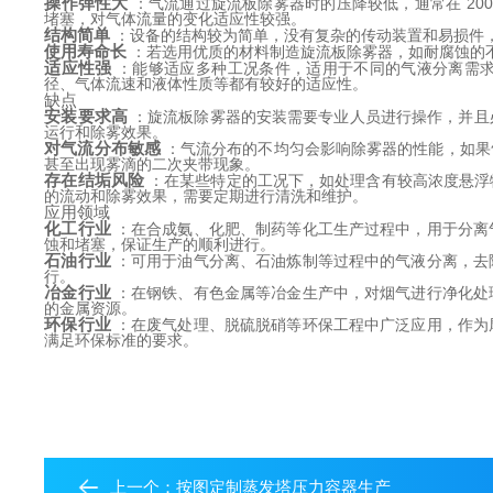
操作弹性大
 ：气流通过旋流板除雾器时的压降较低，通常在 20
堵塞，对气体流量的变化适应性较强。
结构简单
 ：设备的结构较为简单，没有复杂的传动装置和易损件
使用寿命长
 ：若选用优质的材料制造旋流板除雾器，如耐腐蚀的不
适应性强
 ：能够适应多种工况条件，适用于不同的气液分离需
径、气体流速和液体性质等都有较好的适应性。
缺点
安装要求高
 ：旋流板除雾器的安装需要专业人员进行操作，并
运行和除雾效果。
对气流分布敏感
 ：气流分布的不均匀会影响除雾器的性能，如
甚至出现雾滴的二次夹带现象。
存在结垢风险
 ：在某些特定的工况下，如处理含有较高浓度悬
的流动和除雾效果，需要定期进行清洗和维护。
应用领域
化工行业
 ：在合成氨、化肥、制药等化工生产过程中，用于分
蚀和堵塞，保证生产的顺利进行。
石油行业
 ：可用于油气分离、石油炼制等过程中的气液分离，
行。
冶金行业
 ：在钢铁、有色金属等冶金生产中，对烟气进行净化
的金属资源。
环保行业
 ：在废气处理、脱硫脱硝等环保工程中广泛应用，作
满足环保标准的要求。
上一个：
按图定制蒸发塔压力容器生产