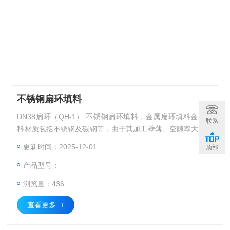
不锈钢扁环填料
DN38扁环（QH-1） 不锈钢扁环填料，金属扁环填料金属填
联系
料材质包括不锈钢及碳钢等，由于其加工壁薄、空隙率大、通
量大、阻力小、又耐热、耐腐蚀、分离效果好，特别适用于真
更新时间：2025-12-01
顶部
空精馏塔，处理热敏性、易分解、易聚合、易结碳的物料。
产品型号：
浏览量：436
查看更多 +