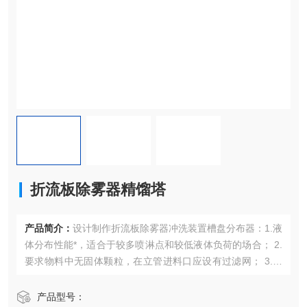
折流板除雾器精馏塔
产品简介：
设计制作折流板除雾器冲洗装置槽盘分布器：1.液
体分布性能*，适合于较多喷淋点和较低液体负荷的场合； 2.
要求物料中无固体颗粒，在立管进料口应设有过滤网； 3.列
管式液体分布器操作弹性好； 4.在高操作弹性的场合，可
采用双排管式液体分布器； 5.适合大、中、小型塔中采
产品型号：