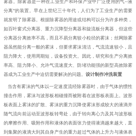
雾器。除雾器是一种在工业生产和环保产业中广泛使用的气--液
分离*的装置。早在上世纪三十年代，人们为了工业生产的需要
就发明了除雾器。根据除雾器的用途或结构可以分为许多种类，
如百叶窗式分离器、重力沉降型分离器和旋流板分离器，但这些
分离器分离效率不高，而且不易分离较小粒径的雾沫；丝网除雾
器虽然能分离一般的雾沫，但要求雾沫清洁，气流流速较小，且
阻力降大，使用周期短，设备投资大。因此，研究和生产分离效
率高、阻力降小、允许气流速度大、防堵功能强的新型高效除雾
器成为工业生产中迫切需要解决的问题。
设计制作
冲洗装置
当含有雾沫的气体以一定速度流经除雾器时，由于气体的惯性
撞击作用，雾沫与波形板相碰撞而被附着在波形板表面上。波形
板表面上雾沫的扩散、雾沫的重力沉降使雾沫形成较大的液滴并
随气流向前运动至波形板转弯处，由于转向离心力及其与波形板
的摩擦作用、吸附作用和液体的表面张力使得液滴越来越大，直
到集聚的液滴大到其自身产生的重力超过气体的上升力与液体表