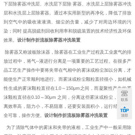
下层除雾器冲洗层、水洗层下层除 雾器、水洗层上层除雾器冲洗
层和水洗层上层除雾器。通过本实用新型的再净化，降低了排放
到空气中的吸收液液滴、烟尘的含量，减少了对周边环境的污
染；同时 提高脱硫剂回收利用率和脱硫装置的技术经济性及环保
效果。
设计制作
折流板除雾器
冲洗装置
除雾器又称波板除沫器
，
除雾器在工业生产过程及工业废气的排
放过程中，将气--液进行分离是一项重要的工艺过程。在很多产
品工艺生产操作中要将夹带在气相中的雾沫或粉尘加以分离，才
能使生产正常顺利地进行。而雾沫或粉尘颗粒直径很小，如机械
性生成的雾沫颗粒直径在1.0～150μm之间，而凝聚性产生的雾
沫颗粒直径在0.10～30μm 之间，分离这些雾沫或粉尘，既要分
联系
离效率高，阻力小，不易阻塞，还要安装面积小，运行经济，安
全可靠，操作方便。
设计制作
折流板除雾器
冲洗装置
顶部
为了清除气体中的雾沫和夹带的液相，工业生产中一般采用除