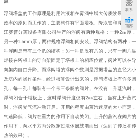
点
联系
浮阀塔盘的工作原理是利用汽液相在雾滴中增大传质效果，提高
效率的原则而工作的，主要构件有平面塔板、降液管和浮阀。浙
顶部
江赛普分离设备有限公司生产的浮阀有两种规格：一种2㎜厚，
另一种1.5mm厚，两种规格浮阀相间安装。浮阀结构有两种：一
种浮阀是带有三个爪的结构；另一种是没有爪的，只有一阀片靠
焊接在塔板上的导向架固定于塔板上的相应位置，阀片可以在导
向架内自由升降。而浮阀塔的浮阀个数则是跟据塔盘的直径大小
及塔内的操作条件，经过核算设计出来的，浮阀塔板上有许多圆
孔，每一孔上都装有一个带三条腿的阀片。在没有上升蒸汽时，
浮阀闭合于塔板上，这时浮阀开度仅有2㎜左右，当有上升蒸汽
时，浮阀受气流冲动开启。开启的程度由蒸汽速度的大小而定，
气速降低，阀片在重力的作用下自动关闭。上升的蒸汽在阀片的
作用下，向水平方向分散穿过液体层鼓泡而出（达到了传质和传
热的效果）。