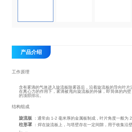
产品介绍
工作原理
含有雾滴的气体进入旋流板除雾器后，沿着旋流板的导向叶片
在离心力的作用下，雾滴被甩向旋流板的外缘，即筒体的内壁
的顶部排出。
结构组成
旋流板
 ：通常由 1-2 毫米厚的金属板制成，叶片角度一般为
柱形罩
 ：焊在旋流板上，与塔壁存在一定间隙，用于收集沿
。