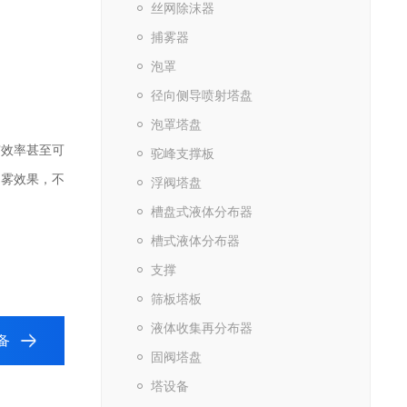
丝网除沫器
捕雾器
泡罩
径向侧导喷射塔盘
泡罩塔盘
雾效率甚至可
驼峰支撑板
除雾效果，不
浮阀塔盘
槽盘式液体分布器
。
槽式液体分布器
支撑
筛板塔板
液体收集再分布器
备
固阀塔盘
塔设备