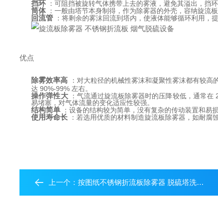
挡环
 ：可阻挡被旋转气体携带上去的雾液，避免其溢出，挡
筒体
 ：一般由塔节本身制得，作为除雾器的外壳，容纳旋流
回流管
 ：将剩余的雾沫回流到塔内，使液体能够循环利用，
优点
除雾效率高
 ：对大粒径的机械性雾沫和凝聚性雾沫都有较高的分
达 90%-99% 左右。
操作弹性大
 ：气流通过旋流板除雾器时的压降较低，通常在 2
易堵塞，对气体流量的变化适应性较强。
结构简单
 ：设备的结构较为简单，没有复杂的传动装置和易
使用寿命长
 ：若选用优质的材料制造旋流板除雾器，如耐腐蚀
上一个：
按图纸不锈钢折流板除雾器 脱硫塔洗涤塔