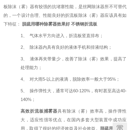
板除沫（雾）器有较强的抗堵塞性能，是丝网除沫器所不可替代
的，一个设计合理、性能良好的折流板除沫（雾）器应该具有如
下特征：
脱硫用哪种除雾器效果好 不锈钢折流板
1、
气体水平方向进入，折流板竖直排布；
2、
除沫器内具有良好的液体手机和排液结构；
3、
液体再夹带量少，改善了除沫（雾）效果，提高了
处理能力；
4、
对大雨5-以上的液滴，脱除效率一般大于95%；
5、
操作弹性大，通常可达60-120%，有时甚至高达40-
140%；
高效折流板捕雾器
具有除沫（雾）效率高，操作弹性
大，适应性强等优点，在国内多套大型装置中成功应
用，取得了很好的经济效益及社会效益。
脱硫用哪种除