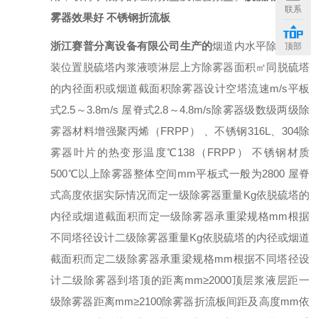
联系
雾器效果好 不锈钢折流板
浙江赛普分离设备有限公司生产的
烟道内水
平除雾器安
顶部
装位置脱硫塔内浆液喷淋层上方除雾器面积㎡同脱硫塔
的内径面积或烟道截面积除雾器设计空塔流速m/s平板
式2.5～3.8m/s 屋脊式2.8～4.8m/s除雾器级数级两级除
雾器材料增强聚丙烯（FRPP） 、不锈钢316L、304除
雾器叶片的热变形温度℃138（FRPP） 不锈钢材质
500℃以上除雾器整体空间mm平板式一般为2800 屋脊
式高度依据实际情况而定一级除雾器重量Kg依脱硫塔的
内径或烟道截面积而定一级除雾器承重梁规格mm根据
不同塔径设计二级除雾器重量Kg依脱硫塔的内径或烟道
截面积而定二级除雾器承重梁规格mm根据不同塔径设
计二级除雾器到塔顶的距离mm≥2000顶层浆液层距一
级除雾器距离mm≥2100除雾器折流板间距及高度mm依