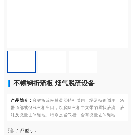
不锈钢折流板 烟气脱硫设备
产品简介：
高效折流板捕雾器特别适用于塔器特别适用于塔
器顶部或侧线气相出口，以脱除气相中夹带的雾状液滴、液
沫及微量固体颗粒。特别是当气相中含有微量固体颗粒及晶
体时，新型高效折流板除沫（雾）器有较强的抗堵塞性能，
是丝网除沫器所不可替代的。脱硫用哪种除雾器效果好 不锈
产品型号：