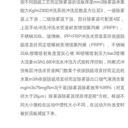
据不同脱硫工艺而定除雾器折流板厚度mm3除雾器承重
能力Kg/m2300冲洗系统冲洗层数及方位层3，一级除雾
器上下游，二级除雾器下游。部分除雾器可配置4层，
上层手动冲洗冲洗水管道材质增强聚丙烯（FRPP）、
不锈钢316L、玻璃钢、PP+FRP冲洗水管道直径依据脱
硫塔直径而定喷嘴材质增强聚丙烯（FRPP）、不锈钢
316L喷嘴喷射角度度实心锥 90喷嘴喷射压力bar2喷嘴
大流量m3/h1.68冲洗水冲洗方式按程序控制，间断式冲
洗每层冲洗水管道阀门数量个依据脱硫塔直径而定总耗
水量m3/h依据脱硫塔直径而定除雾器出口烟气液滴含量
mg/m3≤75mg/Nm3(干基)除雾器除雾效率%99%（对直
径大于26μm）除雾器除雾原理原理是斯*方程。根据不
同大小微粒在运动中惯性大小不同，在运动方向改变时
被折流板捕捉下来。