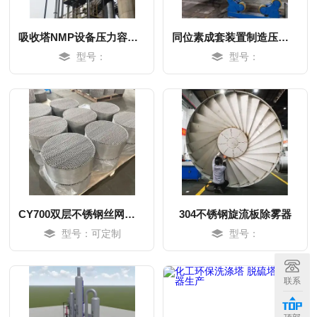
吸收塔NMP设备压力容器制造
同位素成套装置制造压力容器制作
型号：
型号：
CY700双层不锈钢丝网波纹填料0.12丝径
304不锈钢旋流板除雾器
型号：可定制
型号：
MORE
MORE
联系