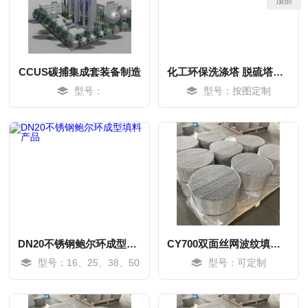
顶部
CCUS碳捕集成套装备制造
化工环保洗涤塔 脱硫塔压力容器生产
型号：
型号：按图定制
MORE
MORE
DN20不锈钢鲍尔环成型填料产品
CY700双面丝网波纹填料0.12丝径
型号：16、25、38、50
型号：可定制
MORE
MORE